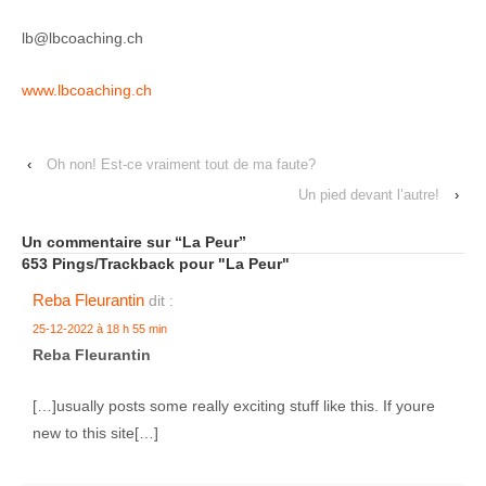
lb@lbcoaching.ch
www.lbcoaching.ch
‹
Oh non! Est-ce vraiment tout de ma faute?
Un pied devant l’autre!
›
Un commentaire sur “
La Peur
”
653 Pings/Trackback pour "La Peur"
Reba Fleurantin
dit :
25-12-2022 à 18 h 55 min
Reba Fleurantin
[…]usually posts some really exciting stuff like this. If youre
new to this site[…]